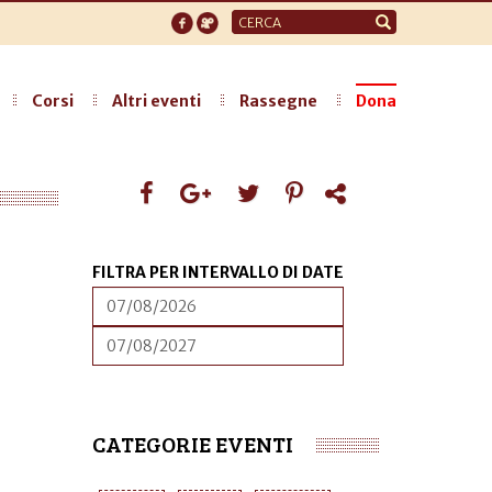
Form
di
ricerca
Corsi
Altri eventi
Rassegne
Dona
FILTRA PER INTERVALLO DI DATE
DATA
FILTRA
PER
INTERVALLO
DATA
FILTRA
DI
PER
DATE
INTERVALLO
DI
DATE
CATEGORIE EVENTI