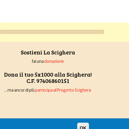
Sostieni La Scighera
fai una
donazione
Dona il tuo 5x1000 alla Scighera!
C.F. 97406860151
... ma ancor di più
partecipa al Progetto Scighera
OK