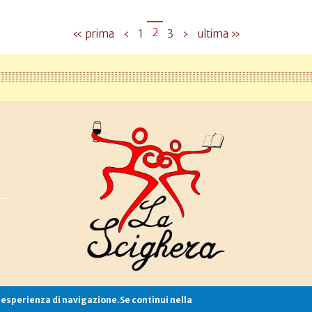
2
« prima
‹
1
3
›
ultima »
e esperienza di navigazione.Se continui nella
Associazione La Scighera
copyleft
|
cookies
|
privacy
|
login