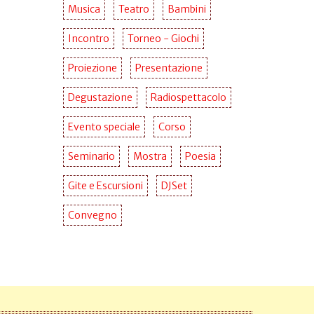
Musica
Teatro
Bambini
Incontro
Torneo - Giochi
Proiezione
Presentazione
Degustazione
Radiospettacolo
Evento speciale
Corso
Seminario
Mostra
Poesia
Gite e Escursioni
DJSet
Convegno