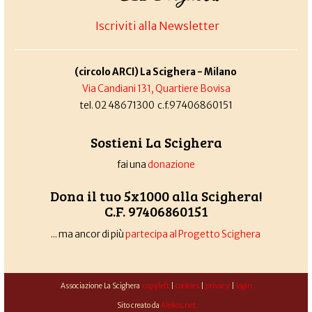
Iscriviti alla Newsletter
(circolo ARCI) La Scighera - Milano
Via Candiani 131, Quartiere Bovisa
tel. 02 48671300 c.f.97406860151
Sostieni La Scighera
fai una
donazione
Dona il tuo 5x1000 alla Scighera!
C.F. 97406860151
... ma ancor di più
partecipa al Progetto Scighera
Associazione La Scighera
copyleft
|
cookies
|
privacy
|
login
Sito creato da
Alekos.net