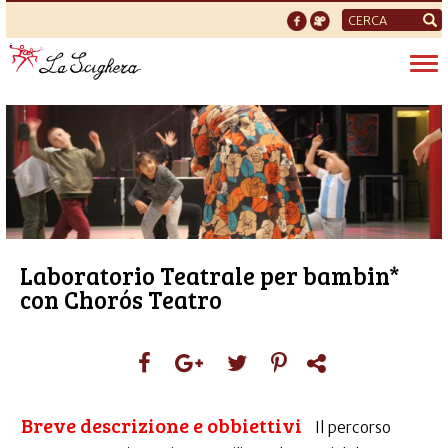
Form
di
Tog
ricerca
nav
Laboratorio Teatrale per bambin*
con Chorós Teatro
Breve descrizione e obbiettivi
Il percorso