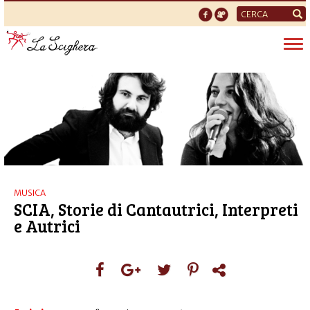
Form
di
Tog
ricerca
nav
MUSICA
SCIA, Storie di Cantautrici, Interpreti
e Autrici