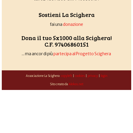
Sostieni La Scighera
fai una
donazione
Dona il tuo 5x1000 alla Scighera!
C.F. 97406860151
... ma ancor di più
partecipa al Progetto Scighera
Associazione La Scighera
copyleft
|
cookies
|
privacy
|
login
Sito creato da
Alekos.net