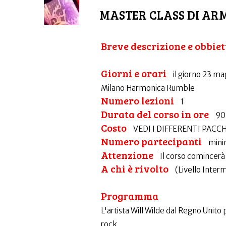
MASTER CLASS DI AR
Breve descrizione e obbiet
Giorni e orari
il giorno 23 ma
Milano Harmonica Rumble
Numero lezioni
1
Durata del corso in ore
90
Costo
VEDI I DIFFERENTI PACC
Numero partecipanti
mini
Attenzione
Il corso comincerà 
A chi è rivolto
(Livello Inter
Programma
L'artista Will Wilde dal Regno Unit
rock.