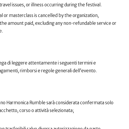
avel issues, or illness occurring during the festival.
al or masterclass is cancelled by the organization,
of the amount paid, excluding any non-refundable service or
e.
prega di leggere attentamente i seguenti termini e
pagamenti, rimborsi e regole generali dell’evento.
Milano Harmonica Rumble sarà considerata confermata solo
chetto, corso o attività selezionata;
non trasferibili salvo diversa autorizzazione da parte