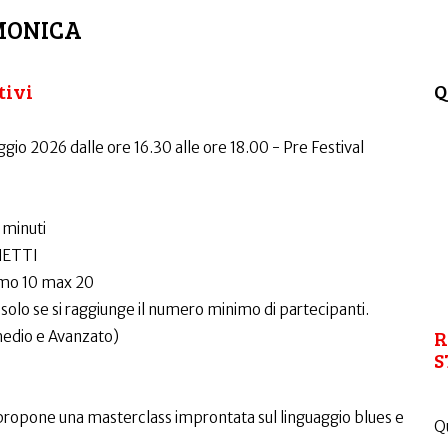
MONICA
tivi
Q
ggio 2026 dalle ore 16.30 alle ore 18.00 - Pre Festival
 minuti
HETTI
mo 10 max 20
solo se si raggiunge il numero minimo di partecipanti.
R
medio e Avanzato)
S
o propone una masterclass improntata sul linguaggio blues e
Qu