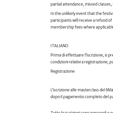
partial attendance, missed classes, tr
In the unlikely event that the festiv
participants will receive a refund 
membership fees where applicabl
ITALIANO
Prima di effettuare l’iscrizione, si 
condizioni relativi a registrazione, 
Registrazione
L’iscrizione alle masterclass del 
dopo il pagamento completo del pac
Tutte le iscrizioni sono personali e 