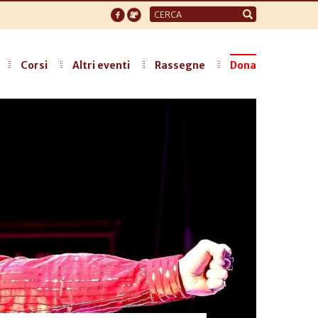
Form
di
ricerca
Corsi
Altri eventi
Rassegne
Dona