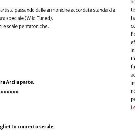
un
te
l' artista passando dalle armoniche accordate standard a
ha
ra speciale (Wild Tuned).
c
ni e scale pentatoniche.
l'
ef
in
I
fa
ac
ra Arci a parte.
i
no
*******
p
Le
glietto concerto serale.