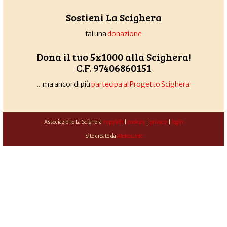
Sostieni La Scighera
fai una
donazione
Dona il tuo 5x1000 alla Scighera!
C.F. 97406860151
... ma ancor di più
partecipa al Progetto Scighera
Associazione La Scighera
copyleft
|
cookies
|
privacy
|
login
Sito creato da
Alekos.net