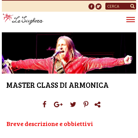
Form
di
Tog
ricerca
nav
MASTER CLASS DI ARMONICA
Breve descrizione e obbiettivi