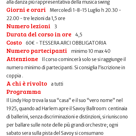
alla danza più rappresentativa della musica swing
Giorni e orari
Mercoledì 1-8-15 Luglio h 20.30 -
22.00 - tre lezioni da 1,5 ore
Numero lezioni
3
Durata del corso in ore
4,5
Costo
60€ - TESSERA ARCI OBBLIGATORIA
Numero partecipanti
minimo 10 max 40
Attenzione
Il corso comincerà solo se si raggiunge il
numero minimo di partecipanti. Si consiglia l'iscrizione in
coppia .
A chi è rivolto
a tutti
Programma
Il Lindy Hop trova la sua “casa” e il suo “vero nome” nel
1925, quando ad Harlem apre il Savoy Ballroom: centinaia
di ballerini, senza discriminazioni e distinzioni, si riuniscono
per ballare sulle note delle più grandi orchestre; ogni
sabato sera sulla pista del Savoy si consumano