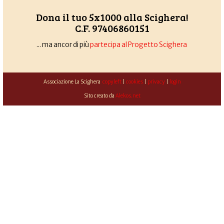
Dona il tuo 5x1000 alla Scighera!
C.F. 97406860151
... ma ancor di più
partecipa al Progetto Scighera
Associazione La Scighera
copyleft
|
cookies
|
privacy
|
login
Sito creato da
Alekos.net