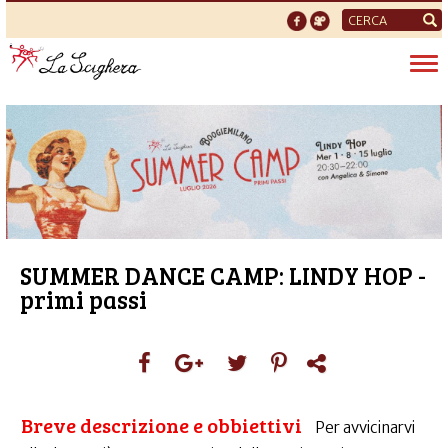
Form
di
Tog
ricerca
nav
SUMMER DANCE CAMP: LINDY HOP -
primi passi
Breve descrizione e obbiettivi
Per avvicinarvi