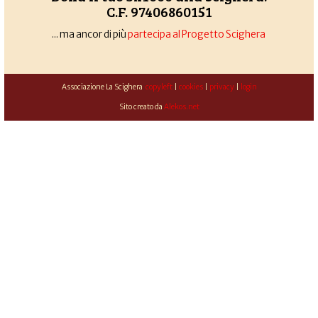
C.F. 97406860151
... ma ancor di più
partecipa al Progetto Scighera
Associazione La Scighera
copyleft
|
cookies
|
privacy
|
login
Sito creato da
Alekos.net