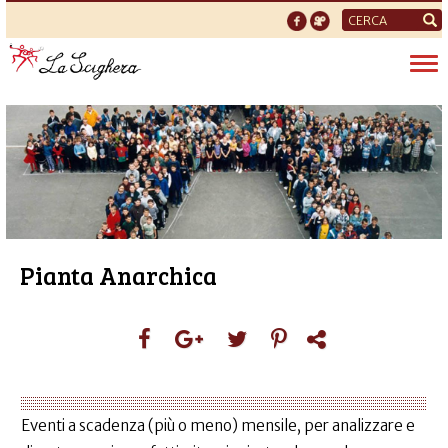
Form
di
Tog
ricerca
nav
Pianta Anarchica
Eventi a scadenza (più o meno) mensile, per analizzare e