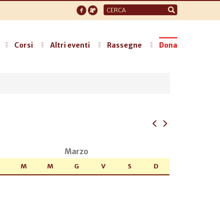
Form
di
ricerca
Corsi
Altri eventi
Rassegne
Dona
Marzo
M
M
G
V
S
D