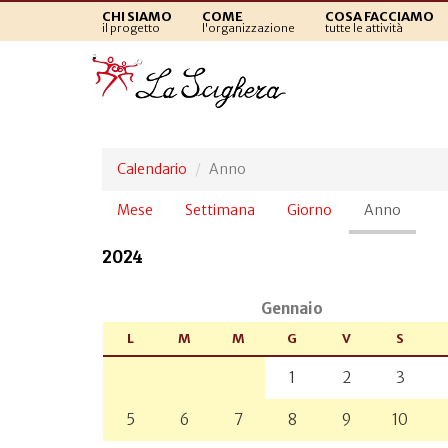
CHI SIAMO
COME
COSA FACCIAMO
il progetto
l'organizzazione
tutte le attività
Calendario
Anno
Schede
Mese
Settimana
Giorno
Anno
(sched
primarie
attiva)
2024
Gennaio
L
M
M
G
V
S
1
2
3
5
6
7
8
9
10