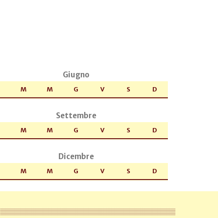
Giugno
M
M
G
V
S
D
Settembre
M
M
G
V
S
D
Dicembre
M
M
G
V
S
D