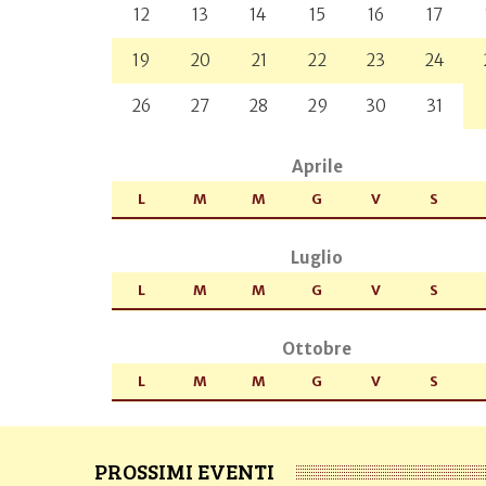
12
13
14
15
16
17
19
20
21
22
23
24
26
27
28
29
30
31
Aprile
L
M
M
G
V
S
Luglio
L
M
M
G
V
S
Ottobre
L
M
M
G
V
S
PROSSIMI EVENTI