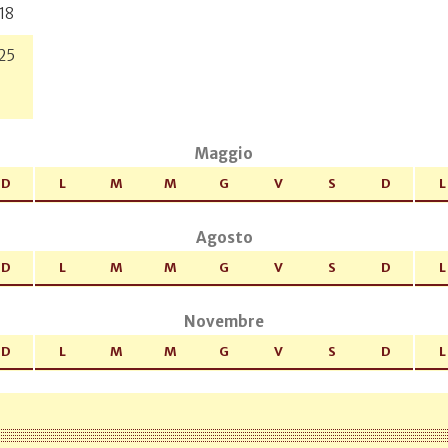
18
25
Maggio
D
L
M
M
G
V
S
D
L
Agosto
D
L
M
M
G
V
S
D
L
Novembre
D
L
M
M
G
V
S
D
L