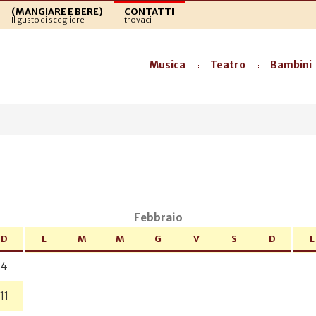
(MANGIARE E BERE)
CONTATTI
Il gusto di scegliere
trovaci
Musica
Teatro
Bambini
a
Febbraio
D
L
M
M
G
V
S
D
L
4
11