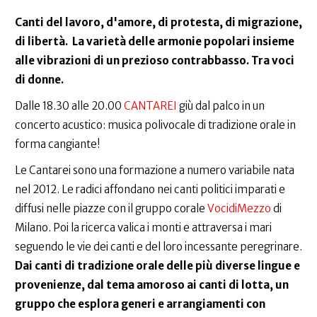
Canti del lavoro, d'amore, di protesta, di migrazione,
di libertà.
La varietà delle armonie popolari insieme
alle vibrazioni di un prezioso contrabbasso. Tra voci
di donne.
Dalle 18.30 alle 20.00
CANTAREI
giù dal palco in un
concerto acustico: musica polivocale di tradizione orale in
forma cangiante!
Le Cantarei sono una formazione a numero variabile nata
nel 2012. Le radici affondano nei canti politici imparati e
diffusi nelle piazze con il gruppo corale
VocidiMezzo
di
Milano. Poi la ricerca valica i monti e attraversa i mari
seguendo le vie dei canti e del loro incessante peregrinare.
Dai canti di tradizione orale delle più diverse lingue e
provenienze, dal tema amoroso ai canti di lotta, un
gruppo che esplora generi e arrangiamenti con