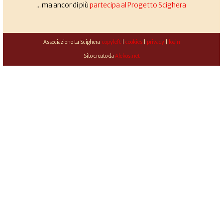
... ma ancor di più
partecipa al Progetto Scighera
Associazione La Scighera
copyleft
|
cookies
|
privacy
|
login
Sito creato da
Alekos.net