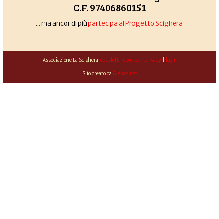
C.F. 97406860151
... ma ancor di più
partecipa al Progetto Scighera
Associazione La Scighera
copyleft
|
cookies
|
privacy
|
login
Sito creato da
Alekos.net