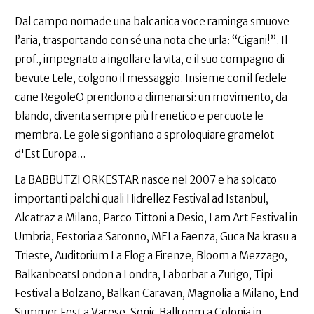
Dal campo nomade una balcanica voce raminga smuove
l’aria, trasportando con sé una nota che urla: “Cigani!”. Il
prof., impegnato a ingollare la vita, e il suo compagno di
bevute Lele, colgono il messaggio. Insieme con il fedele
cane RegoleO prendono a dimenarsi: un movimento, da
blando, diventa sempre più frenetico e percuote le
membra. Le gole si gonfiano a sproloquiare gramelot
d'Est Europa...
La BABBUTZI ORKESTAR nasce nel 2007 e ha solcato
importanti palchi quali Hidrellez Festival ad Istanbul,
Alcatraz a Milano, Parco Tittoni a Desio, I am Art Festival in
Umbria, Festoria a Saronno, MEI a Faenza, Guca Na krasu a
Trieste, Auditorium La Flog a Firenze, Bloom a Mezzago,
BalkanbeatsLondon a Londra, Laborbar a Zurigo, Tipi
Festival a Bolzano, Balkan Caravan, Magnolia a Milano, End
Summer Fest a Varese, Sonic Ballroom a Colonia in