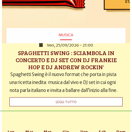
MUSICA
Ven, 25/09/2026 - 21:00
SPAGHETTI SWING : SCIAMBOLA IN
CONCERTO E DJ SET CON DJ FRANKIE
HOP E DJ ANDREW ROCKIN'
Spaghetti Swing è il nuovo format che porta in pista
una ricetta inedita: musica dal vivo e DJ set in cui ogni
nota parla italiano e invita a ballare dall’inizio alla fine.
LEGGI TUTTO
Lun
Mar
Mer
Gio
Ven
Sab
Dom