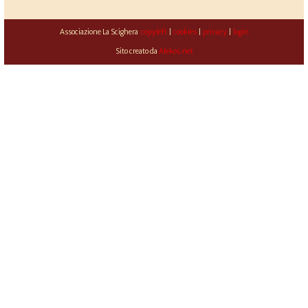
Associazione La Scighera
copyleft
|
cookies
|
privacy
|
login
Sito creato da
Alekos.net