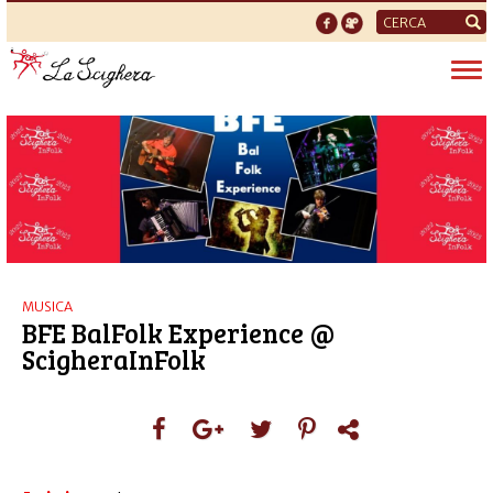
Form
di
Tog
ricerca
nav
MUSICA
BFE BalFolk Experience @
ScigheraInFolk