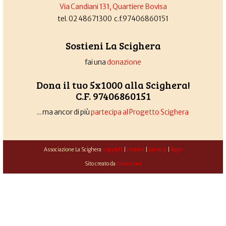
Via Candiani 131, Quartiere Bovisa
tel. 02 48671300 c.f.97406860151
Sostieni La Scighera
fai una
donazione
Dona il tuo 5x1000 alla Scighera!
C.F. 97406860151
... ma ancor di più
partecipa al Progetto Scighera
Associazione La Scighera
copyleft
|
cookies
|
privacy
|
login
Sito creato da
Alekos.net