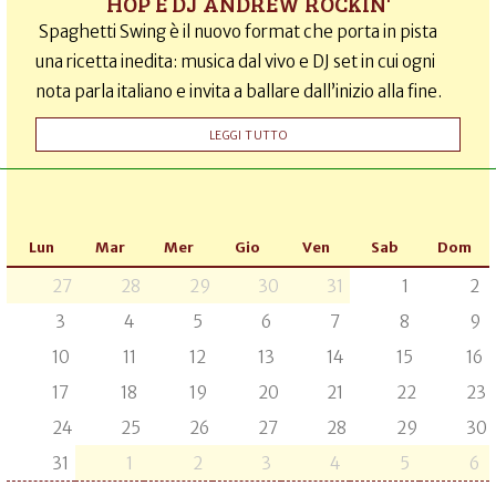
HOP E DJ ANDREW ROCKIN'
Spaghetti Swing è il nuovo format che porta in pista
una ricetta inedita: musica dal vivo e DJ set in cui ogni
nota parla italiano e invita a ballare dall’inizio alla fine.
LEGGI TUTTO
Lun
Mar
Mer
Gio
Ven
Sab
Dom
27
28
29
30
31
1
2
3
4
5
6
7
8
9
10
11
12
13
14
15
16
17
18
19
20
21
22
23
24
25
26
27
28
29
30
31
1
2
3
4
5
6