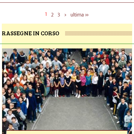
1
2
3
›
ultima »
RASSEGNE IN CORSO