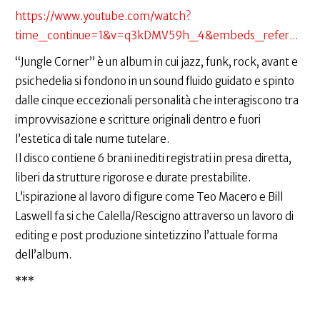
https://www.youtube.com/watch?
time_continue=1&v=q3kDMV59h_4&embeds_refer...
“Jungle Corner” è un album in cui jazz, funk, rock, avant e
psichedelia si fondono in un sound fluido guidato e spinto
dalle cinque eccezionali personalità che interagiscono tra
improvvisazione e scritture originali dentro e fuori
l’estetica di tale nume tutelare.
Il disco contiene 6 brani inediti registrati in presa diretta,
liberi da strutture rigorose e durate prestabilite.
L’ispirazione al lavoro di figure come Teo Macero e Bill
Laswell fa si che Calella/Rescigno attraverso un lavoro di
editing e post produzione sintetizzino l’attuale forma
dell’album.
***