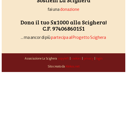
Sostieni La Scighera
fai una
donazione
Dona il tuo 5x1000 alla Scighera!
C.F. 97406860151
... ma ancor di più
partecipa al Progetto Scighera
Associazione La Scighera
copyleft
|
cookies
|
privacy
|
login
Sito creato da
Alekos.net