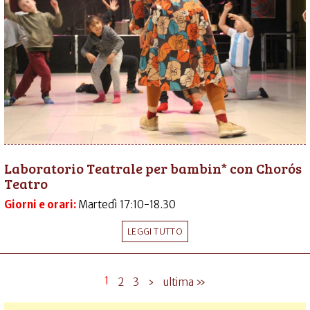
Laboratorio Teatrale per bambin* con Chorós
Teatro
Giorni e orari:
Martedì 17:10-18.30
LEGGI TUTTO
1
2
3
›
ultima »