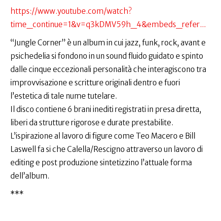
https://www.youtube.com/watch?
time_continue=1&v=q3kDMV59h_4&embeds_refer...
“Jungle Corner” è un album in cui jazz, funk, rock, avant e
psichedelia si fondono in un sound fluido guidato e spinto
dalle cinque eccezionali personalità che interagiscono tra
improvvisazione e scritture originali dentro e fuori
l’estetica di tale nume tutelare.
Il disco contiene 6 brani inediti registrati in presa diretta,
liberi da strutture rigorose e durate prestabilite.
L’ispirazione al lavoro di figure come Teo Macero e Bill
Laswell fa si che Calella/Rescigno attraverso un lavoro di
editing e post produzione sintetizzino l’attuale forma
dell’album.
***