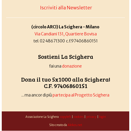
Iscriviti alla Newsletter
(circolo ARCI) La Scighera - Milano
Via Candiani 131, Quartiere Bovisa
tel. 02 48671300 c.f.97406860151
Sostieni La Scighera
fai una
donazione
Dona il tuo 5x1000 alla Scighera!
C.F. 97406860151
... ma ancor di più
partecipa al Progetto Scighera
Associazione La Scighera
copyleft
|
cookies
|
privacy
|
login
Sito creato da
Alekos.net