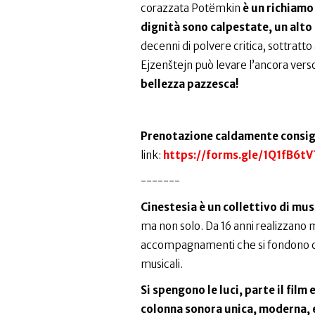
corazzata Potëmkin
è un richiamo 
dignità sono calpestate, un alto
decenni di polvere critica, sottratto
Ejzenštejn può levare l’ancora vers
bellezza pazzesca!
Prenotazione caldamente consig
link:
https://forms.gle/1Q1fB6t
-------
Cinestesia è un collettivo di mus
ma non solo. Da 16 anni realizzano 
accompagnamenti che si fondono con 
musicali.
Si spengono le luci, parte il fil
colonna sonora unica, moderna, e