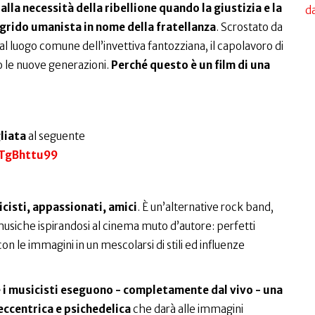
alla necessità della ribellione quando la giustizia e la
da
 grido umanista in nome della fratellanza
. Scrostato da
 al luogo comune dell’invettiva fantozziana, il capolavoro di
o le nuove generazioni.
Perché questo è un film di una
liata
al seguente
VTgBhttu99
icisti, appassionati, amici
. È un’alternative rock band,
musiche ispirandosi al cinema muto d’autore: perfetti
le immagini in un mescolarsi di stili ed influenze
m e i musicisti eseguono - completamente dal vivo - una
ccentrica e psichedelica
che darà alle immagini