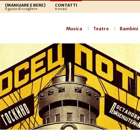
(MANGIARE E BERE)
CONTATTI
Il gusto di scegliere
trovaci
Musica
Teatro
Bambini