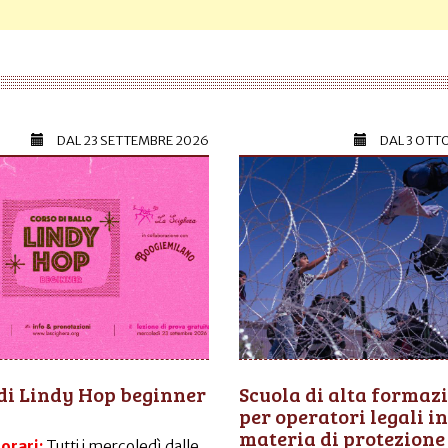
DAL
23 SETTEMBRE 2026
DAL
3 OTT
di Lindy Hop beginner
Scuola di alta formaz
per operatori legali in
materia di protezione
 orari:
Tutti i mercoledì dalle