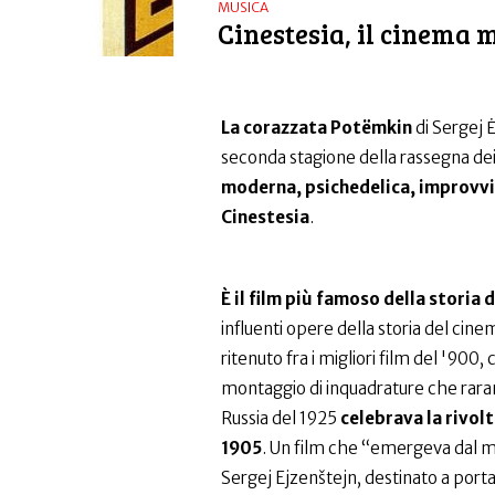
MUSICA
Cinestesia, il cinema 
La corazzata Potëmkin
di Sergej 
seconda stagione della rassegna de
moderna, psichedelica, improvvis
Cinestesia
.
È il film più famoso della storia 
influenti opere della storia del cine
ritenuto fra i migliori film del '90
montaggio di inquadrature che raram
Russia del 1925
celebrava la rivolt
1905
. Un film che “emergeva dal ma
Sergej Ejzenštejn, destinato a porta