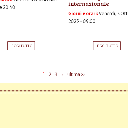
internazionale
le 20.40
Giorni e orari:
Venerdì, 3 Ott
2025 - 09:00
LEGGI TUTTO
LEGGI TUTTO
1
2
3
›
ultima »