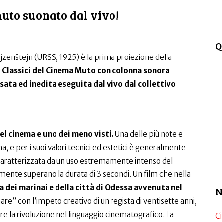
muto suonato dal vivo!
Q
Ėjzenštejn (URSS, 1925) è la prima proiezione della
i
Classici del Cinema Muto con colonna sonora
ata ed inedita eseguita dal vivo dal collettivo
del cinema e uno dei meno visti.
Una delle più note e
ma, e per i suoi valori tecnici ed estetici è generalmente
0, caratterizzata da un uso estremamente intenso del
ente superano la durata di 3 secondi. Un film che nella
a dei marinai e della città di Odessa avvenuta nel
N
re” con l’impeto creativo di un regista di ventisette anni,
re la rivoluzione nel linguaggio cinematografico. La
C