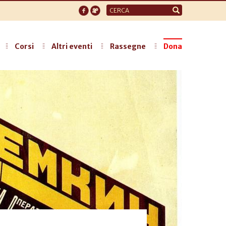
Form
di
ricerca
Corsi
Altri eventi
Rassegne
Dona