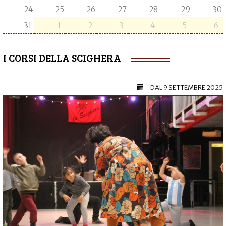
24
25
26
27
28
29
30
31
1
2
3
4
5
6
I CORSI DELLA SCIGHERA
DAL
9 SETTEMBRE 2025