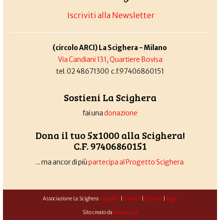
Iscriviti alla Newsletter
(circolo ARCI) La Scighera - Milano
Via Candiani 131, Quartiere Bovisa
tel. 02 48671300 c.f.97406860151
Sostieni La Scighera
fai una
donazione
Dona il tuo 5x1000 alla Scighera!
C.F. 97406860151
... ma ancor di più
partecipa al Progetto Scighera
Associazione La Scighera
copyleft
|
cookies
|
privacy
|
login
Sito creato da
Alekos.net