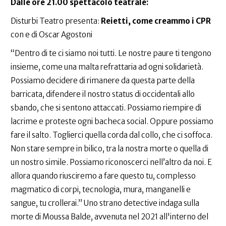
Dalle ore 21.00
spettacolo teatrale:
Disturbi Teatro presenta:
Reietti, come creammo i CPR
con e di Oscar Agostoni
“Dentro di te ci siamo noi tutti. Le nostre paure ti tengono
insieme, come una malta refrattaria ad ogni solidarietà.
Possiamo decidere di rimanere da questa parte della
barricata, difendere il nostro status di occidentali allo
sbando, che si sentono attaccati. Possiamo riempire di
lacrime e proteste ogni bacheca social. Oppure possiamo
fare il salto. Toglierci quella corda dal collo, che ci soffoca.
Non stare sempre in bilico, tra la nostra morte o quella di
un nostro simile. Possiamo riconoscerci nell’altro da noi. E
allora quando riusciremo a fare questo tu, complesso
magmatico di corpi, tecnologia, mura, manganelli e
sangue, tu crollerai.” Uno strano detective indaga sulla
morte di Moussa Balde, avvenuta nel 2021 all'interno del