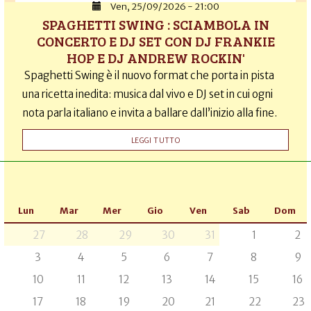
Ven, 25/09/2026 - 21:00
SPAGHETTI SWING : SCIAMBOLA IN
CONCERTO E DJ SET CON DJ FRANKIE
HOP E DJ ANDREW ROCKIN'
Spaghetti Swing è il nuovo format che porta in pista
una ricetta inedita: musica dal vivo e DJ set in cui ogni
nota parla italiano e invita a ballare dall’inizio alla fine.
LEGGI TUTTO
Lun
Mar
Mer
Gio
Ven
Sab
Dom
27
28
29
30
31
1
2
3
4
5
6
7
8
9
10
11
12
13
14
15
16
17
18
19
20
21
22
23