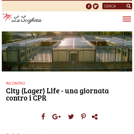
Form
di
Tog
ricerca
nav
INCONTRO
City (Lager) Life - una giornata
contro i CPR