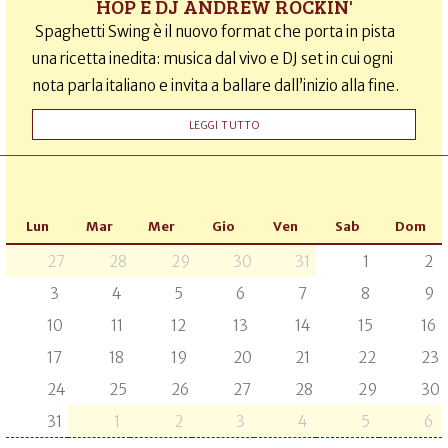
HOP E DJ ANDREW ROCKIN'
Spaghetti Swing è il nuovo format che porta in pista
una ricetta inedita: musica dal vivo e DJ set in cui ogni
nota parla italiano e invita a ballare dall’inizio alla fine.
LEGGI TUTTO
Lun
Mar
Mer
Gio
Ven
Sab
Dom
27
28
29
30
31
1
2
3
4
5
6
7
8
9
10
11
12
13
14
15
16
17
18
19
20
21
22
23
24
25
26
27
28
29
30
31
1
2
3
4
5
6