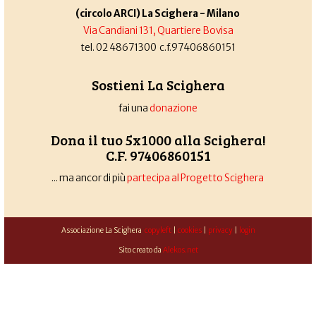
(circolo ARCI) La Scighera - Milano
Via Candiani 131, Quartiere Bovisa
tel. 02 48671300 c.f.97406860151
Sostieni La Scighera
fai una
donazione
Dona il tuo 5x1000 alla Scighera!
C.F. 97406860151
... ma ancor di più
partecipa al Progetto Scighera
Associazione La Scighera
copyleft
|
cookies
|
privacy
|
login
Sito creato da
Alekos.net