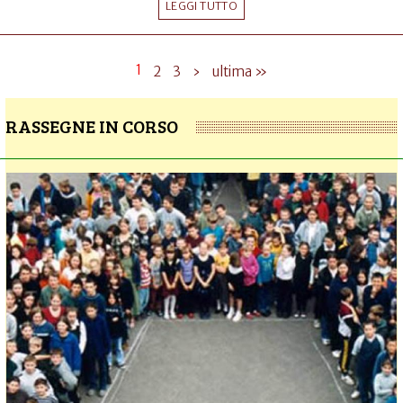
LEGGI TUTTO
1
2
3
›
ultima »
RASSEGNE IN CORSO