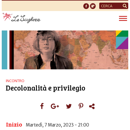
Form
di
Tog
ricerca
nav
INCONTRO
Decolonalità e privilegio
Inizio
Martedì, 7 Marzo, 2023 - 21:00