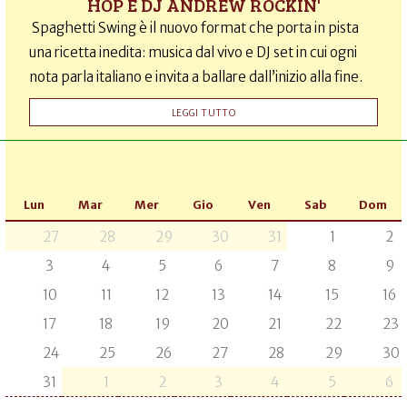
HOP E DJ ANDREW ROCKIN'
Spaghetti Swing è il nuovo format che porta in pista
una ricetta inedita: musica dal vivo e DJ set in cui ogni
nota parla italiano e invita a ballare dall’inizio alla fine.
LEGGI TUTTO
Lun
Mar
Mer
Gio
Ven
Sab
Dom
27
28
29
30
31
1
2
3
4
5
6
7
8
9
10
11
12
13
14
15
16
17
18
19
20
21
22
23
24
25
26
27
28
29
30
31
1
2
3
4
5
6