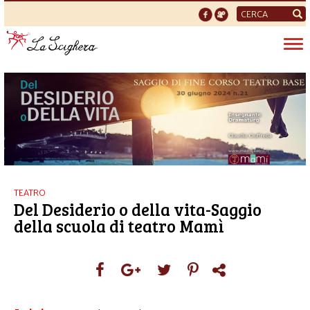
Form
di
Tog
ricerca
nav
TEATRO
Del Desiderio o della vita-Saggio
della scuola di teatro Mamì