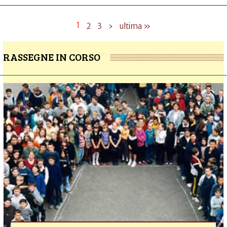
1
2
3
›
ultima »
RASSEGNE IN CORSO