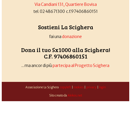
Via Candiani 131, Quartiere Bovisa
tel. 02 48671300 c.f.97406860151
Sostieni La Scighera
fai una
donazione
Dona il tuo 5x1000 alla Scighera!
C.F. 97406860151
... ma ancor di più
partecipa al Progetto Scighera
Associazione La Scighera
copyleft
|
cookies
|
privacy
|
login
Sito creato da
Alekos.net