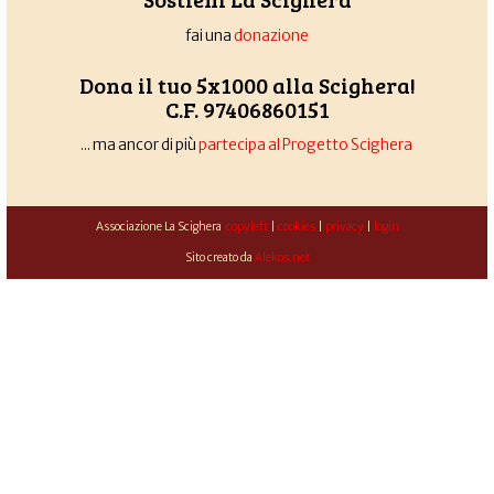
fai una
donazione
Dona il tuo 5x1000 alla Scighera!
C.F. 97406860151
... ma ancor di più
partecipa al Progetto Scighera
Associazione La Scighera
copyleft
|
cookies
|
privacy
|
login
Sito creato da
Alekos.net