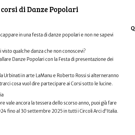
 corsi di Danze Popolari
Q
incappare in una festa di danze popolari e non ne sapevi
 hai visto qualche danza che non conoscevi?
ballare Danze Popolari con la Festa di presentazione dei
la Urbinati in arte LaManu e Roberto Rossi si alterneranno
rarci cosa vuol dire partecipare ai Corsi sotto le lucine.
ia
re vale ancora la tessera dello scorso anno, puoi già fare
4 fino al 30 settembre 2025 in tutti i Circoli Arci d'Italia.