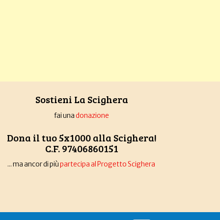
Sostieni La Scighera
fai una
donazione
Dona il tuo 5x1000 alla Scighera!
C.F. 97406860151
... ma ancor di più
partecipa al Progetto Scighera