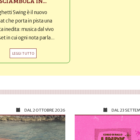
SCIAMBOLA IN...
hetti Swing è il nuovo
t che porta in pista una
ta inedita: musica dal vivo
set in cui ogni nota parla...
LEGGI TUTTO
DAL
2 OTTOBRE 2026
DAL
23 SETTE