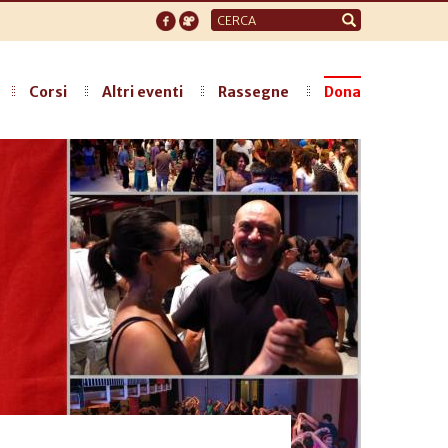
Form
di
ricerca
Corsi
Altri eventi
Rassegne
Dona