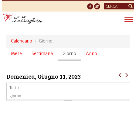
Form
di
Tog
ricerca
nav
Calendario
Giorno
Schede
Mese
Settimana
Giorno
(scheda
Anno
primarie
attiva)
Domenica, Giugno 11, 2023
Tutto il
giorno