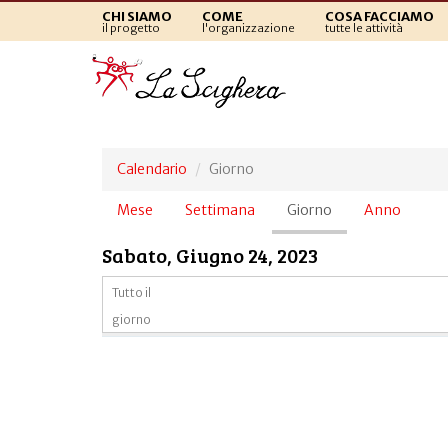
CHI SIAMO
COME
COSA FACCIAMO
il progetto
l'organizzazione
tutte le attività
Calendario
Giorno
Schede
Mese
Settimana
Giorno
(scheda
Anno
primarie
attiva)
Sabato, Giugno 24, 2023
Tutto il
giorno