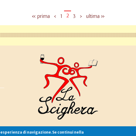
2
« prima
‹
1
3
›
ultima »
e esperienza di navigazione.Se continui nella
Associazione La Scighera
copyleft
|
cookies
|
privacy
|
login