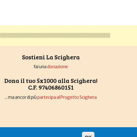
Sostieni La Scighera
fai una
donazione
Dona il tuo 5x1000 alla Scighera!
C.F. 97406860151
... ma ancor di più
partecipa al Progetto Scighera