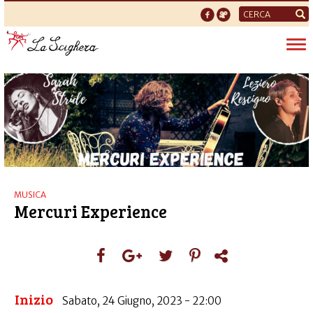
Form
di
Tog
ricerca
nav
MUSICA
Mercuri Experience
Inizio
Sabato, 24 Giugno, 2023 - 22:00