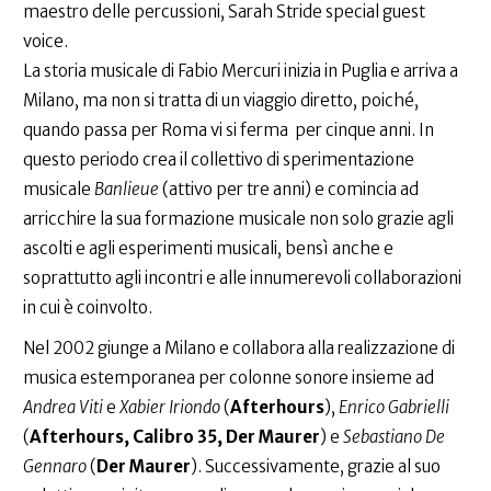
maestro delle percussioni, Sarah Stride special guest
voice.
La storia musicale di Fabio Mercuri inizia in Puglia e arriva a
Milano, ma non si tratta di un viaggio diretto, poiché,
quando passa per Roma vi si ferma per cinque anni. In
questo periodo crea il collettivo di sperimentazione
musicale
Banlieue
(attivo per tre anni) e comincia ad
arricchire la sua formazione musicale non solo grazie agli
ascolti e agli esperimenti musicali, bensì anche e
soprattutto agli incontri e alle innumerevoli collaborazioni
in cui è coinvolto.
Nel 2002 giunge a Milano e collabora alla realizzazione di
musica estemporanea per colonne sonore insieme ad
Andrea Viti
e
Xabier Iriondo
(
Afterhours
),
Enrico Gabrielli
(
Afterhours, Calibro 35, Der Maurer
) e
Sebastiano De
Gennaro
(
Der Maurer
). Successivamente, grazie al suo