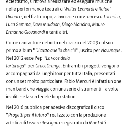
eclettismo, si ritrova a realizzare ed eseguire musiche
nelle performance teatrali di
Walter Leonardi
e
Rafael
Didoni
e, nel frattempo, a lavorare con
Francesco Tricarico,
Luca Gemma, Dave Muldoon, Diego Mancino, Mauro
Ermanno Giovanardi
e tanti altri.
Come cantautore debutta nel marzo del 2009 col suo
primo album "
Di tutto quello che c'è
", uscito per
Novunque
.
Nel 2012 esce l'ep "
La voce della
tartaruga
" per
GraceOrange
. Entrambi i progetti vengono
accompagnati da lunghi tour per tutta Italia, presentati
con un set molto particolare: Fabio Mercuri è infatti un one
man band che viaggia con una serie di strumenti - a volte
insoliti - e la sua fedele loop station.
Nel 2016 pubblica per adesiva discografica il disco
“
Progetti per il futuro
” realizzato con la produzione
artistica di
Leziero Rescigno
e registrato da
Max Lotti.