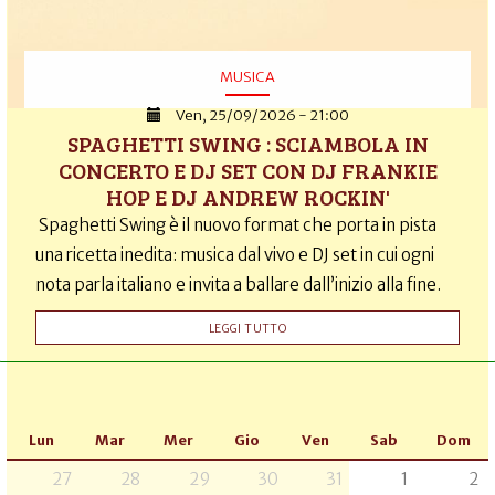
MUSICA
Ven, 25/09/2026 - 21:00
SPAGHETTI SWING : SCIAMBOLA IN
CONCERTO E DJ SET CON DJ FRANKIE
HOP E DJ ANDREW ROCKIN'
Spaghetti Swing è il nuovo format che porta in pista
una ricetta inedita: musica dal vivo e DJ set in cui ogni
nota parla italiano e invita a ballare dall’inizio alla fine.
LEGGI TUTTO
Lun
Mar
Mer
Gio
Ven
Sab
Dom
27
28
29
30
31
1
2