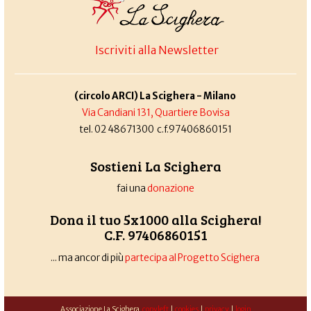
Iscriviti alla Newsletter
(circolo ARCI) La Scighera - Milano
Via Candiani 131, Quartiere Bovisa
tel. 02 48671300 c.f.97406860151
Sostieni La Scighera
fai una
donazione
Dona il tuo 5x1000 alla Scighera!
C.F. 97406860151
... ma ancor di più
partecipa al Progetto Scighera
Associazione La Scighera
copyleft
|
cookies
|
privacy
|
login