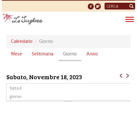
Form
di
Tog
ricerca
nav
Calendario
Giorno
Schede
Mese
Settimana
Giorno
(scheda
Anno
primarie
attiva)
Sabato, Novembre 18, 2023
Tutto il
giorno