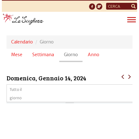
Form
di
Tog
ricerca
nav
Calendario
Giorno
Schede
Mese
Settimana
Giorno
(scheda
Anno
primarie
attiva)
Domenica, Gennaio 14, 2024
Tutto il
giorno