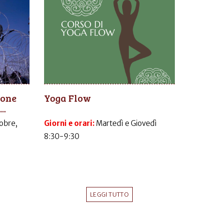
ione
Yoga Flow
..
obre,
Giorni e orari:
Martedì e Giovedì
8:30-9:30
LEGGI TUTTO