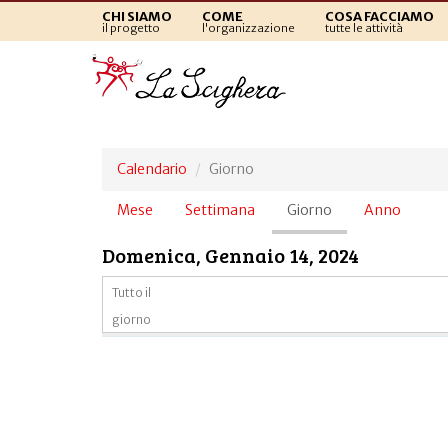
CHI SIAMO
COME
COSA FACCIAMO
il progetto
l'organizzazione
tutte le attività
Calendario
Giorno
Schede
Mese
Settimana
Giorno
(scheda
Anno
primarie
attiva)
Domenica, Gennaio 14, 2024
Tutto il
giorno