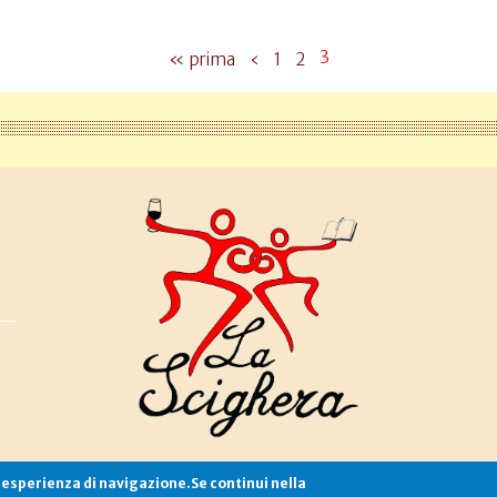
3
« prima
‹
1
2
e esperienza di navigazione.Se continui nella
Associazione La Scighera
copyleft
|
cookies
|
privacy
|
login