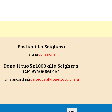
Sostieni La Scighera
fai una
donazione
Dona il tuo 5x1000 alla Scighera!
C.F. 97406860151
... ma ancor di più
partecipa al Progetto Scighera