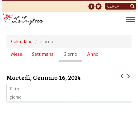
Form
di
Tog
ricerca
nav
Calendario
Giorno
Schede
Mese
Settimana
Giorno
(scheda
Anno
primarie
attiva)
Martedì, Gennaio 16, 2024
Tutto il
giorno