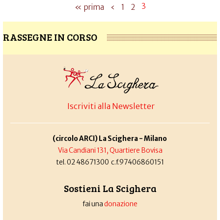
3
« prima
‹
1
2
RASSEGNE IN CORSO
Iscriviti alla Newsletter
(circolo ARCI) La Scighera - Milano
Via Candiani 131, Quartiere Bovisa
tel. 02 48671300 c.f.97406860151
Sostieni La Scighera
fai una
donazione