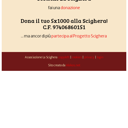
fai una
donazione
Dona il tuo 5x1000 alla Scighera!
C.F. 97406860151
... ma ancor di più
partecipa al Progetto Scighera
Associazione La Scighera
copyleft
|
cookies
|
privacy
|
login
Sito creato da
Alekos.net