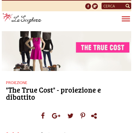
Form
di
Tog
ricerca
nav
PROIEZIONE
"The True Cost" - proiezione e
dibattito