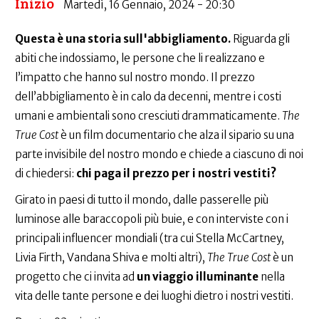
Inizio
Martedì, 16 Gennaio, 2024 - 20:30
Questa è una storia sull'abbigliamento.
Riguarda gli
abiti che indossiamo, le persone che li realizzano e
l’impatto che hanno sul nostro mondo. Il prezzo
dell’abbigliamento è in calo da decenni, mentre i costi
umani e ambientali sono cresciuti drammaticamente.
The
True Cost
è un film documentario che alza il sipario su una
parte invisibile del nostro mondo e chiede a ciascuno di noi
di chiedersi:
chi paga il prezzo per i nostri vestiti?
Girato in paesi di tutto il mondo, dalle passerelle più
luminose alle baraccopoli più buie, e con interviste con i
principali influencer mondiali (tra cui Stella McCartney,
Livia Firth, Vandana Shiva e molti altri),
The True Cost
è un
progetto che ci invita ad
un viaggio illuminante
nella
vita delle tante persone e dei luoghi dietro i nostri vestiti.