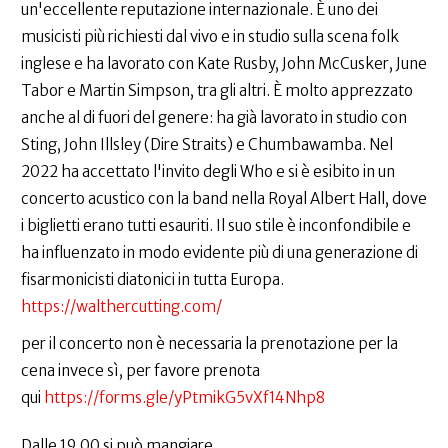
un'eccellente reputazione internazionale. È uno dei
musicisti più richiesti dal vivo e in studio sulla scena folk
inglese e ha lavorato con Kate Rusby, John McCusker, June
Tabor e Martin Simpson, tra gli altri. È molto apprezzato
anche al di fuori del genere: ha già lavorato in studio con
Sting, John Illsley (Dire Straits) e Chumbawamba. Nel
2022 ha accettato l'invito degli Who e si è esibito in un
concerto acustico con la band nella Royal Albert Hall, dove
i biglietti erano tutti esauriti. Il suo stile è inconfondibile e
ha influenzato in modo evidente più di una generazione di
fisarmonicisti diatonici in tutta Europa.
https://walthercutting.com/
per il concerto non è necessaria la prenotazione per la
cena invece sì, per favore prenota
qui
https://forms.gle/yPtmikG5vXf14Nhp8
Dalle 19.00 si può mangiare