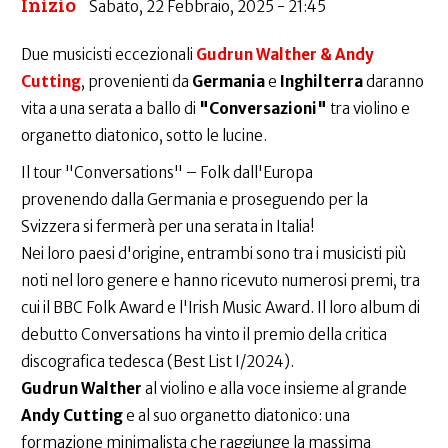
Inizio
Sabato, 22 Febbraio, 2025 - 21:45
Due musicisti eccezionali
Gudrun Walther & Andy
Cutting
, provenienti da
Germania
e
Inghilterra
daranno
vita a una serata a ballo di
"Conversazioni"
tra violino e
organetto diatonico, sotto le lucine.
Il tour "Conversations" – Folk dall'Europa
provenendo dalla Germania e proseguendo per la
Svizzera si fermerà per una serata in Italia!
Nei loro paesi d'origine, entrambi sono tra i musicisti più
noti nel loro genere e hanno ricevuto numerosi premi, tra
cui il BBC Folk Award e l'Irish Music Award. Il loro album di
debutto Conversations ha vinto il premio della critica
discografica tedesca (Best List I/2024).
Gudrun Walther
al violino e alla voce insieme al grande
Andy Cutting
e al suo organetto diatonico: una
formazione minimalista che raggiunge la massima