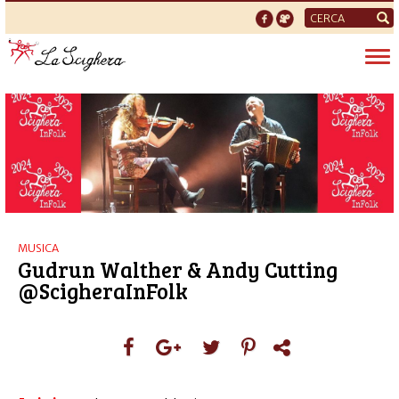
Form
di
Tog
ricerca
nav
MUSICA
Gudrun Walther & Andy Cutting
@ScigheraInFolk