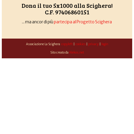
Dona il tuo 5x1000 alla Scighera!
C.F. 97406860151
... ma ancor di più
partecipa al Progetto Scighera
Associazione La Scighera
copyleft
|
cookies
|
privacy
|
login
Sito creato da
Alekos.net