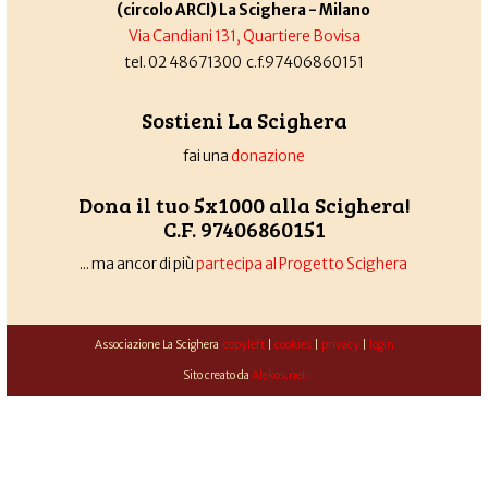
(circolo ARCI) La Scighera - Milano
Via Candiani 131, Quartiere Bovisa
tel. 02 48671300 c.f.97406860151
Sostieni La Scighera
fai una
donazione
Dona il tuo 5x1000 alla Scighera!
C.F. 97406860151
... ma ancor di più
partecipa al Progetto Scighera
Associazione La Scighera
copyleft
|
cookies
|
privacy
|
login
Sito creato da
Alekos.net