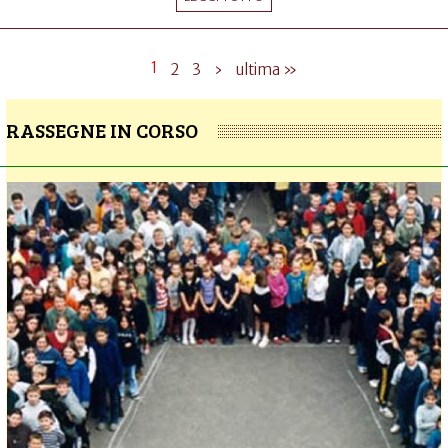
1
2
3
›
ultima »
RASSEGNE IN CORSO