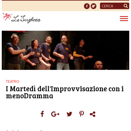
Form
di
Tog
ricerca
nav
TEATRO
I Martedì dell'Improvvisazione con i
menoDramma