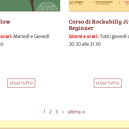
Flow
Corso di Rockabilly J
Beginner
 orari:
Martedì e Giovedì
Giorni e orari:
Tutti i giovedì 
30
20.30 alle 21.30
LEGGI TUTTO
LEGGI TUTTO
1
2
3
›
ultima »