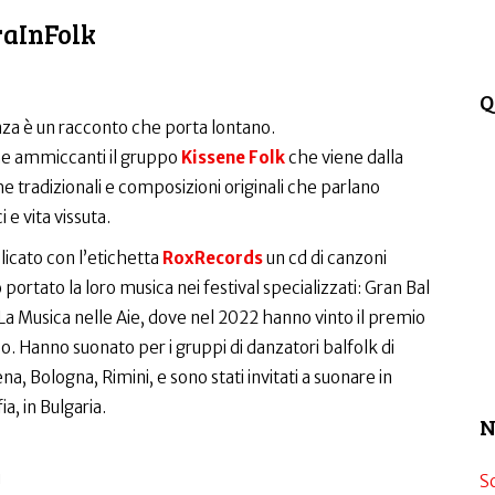
raInFolk
Q
anza è un racconto che porta lontano.
che ammiccanti il gruppo
Kissene Folk
che viene dalla
 tradizionali e composizioni originali che parlano
 e vita vissuta.
icato con l’etichetta
RoxRecords
un cd di canzoni
 portato la loro musica nei festival specializzati: Gran Bal
La Musica nelle Aie, dove nel 2022 hanno vinto il premio
. Hanno suonato per i gruppi di danzatori balfolk di
, Bologna, Rimini, e sono stati invitati a suonare in
ia, in Bulgaria.
N
i
S