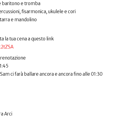
le baritono e tromba
rcussioni, fisarmonica, ukulele e cori
itarra e mandolino
a la tua cena a questo link
k2tZSA
 prenotazione
21:45
am ci farà ballare ancora e ancora fino alle 01:30
a Arci