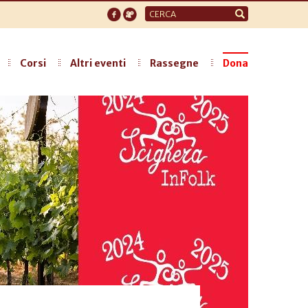
Form
di
ricerca
Corsi
Altri eventi
Rassegne
Dona