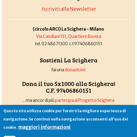
Iscriviti alla Newsletter
(circolo ARCI) La Scighera - Milano
Via Candiani 131, Quartiere Bovisa
tel. 02 48671300 c.f.97406860151
Sostieni La Scighera
fai una
donazione
Dona il tuo 5x1000 alla Scighera!
C.F. 97406860151
... ma ancor di più
partecipa al Progetto Scighera
Questo sito utilizza cookie per fornirti la migliore esperienza di
navigazione.Se continui nella navigazione acconsenti all'uso dei
Associazione La Scighera
copyleft
|
cookies
|
privacy
|
login
maggiori informazioni
cookie.
Sito creato da
Alekos.net