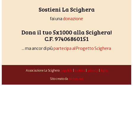
Sostieni La Scighera
fai una
donazione
Dona il tuo 5x1000 alla Scighera!
C.F. 97406860151
... ma ancor di più
partecipa al Progetto Scighera
Associazione La Scighera
copyleft
|
cookies
|
privacy
|
login
Sito creato da
Alekos.net