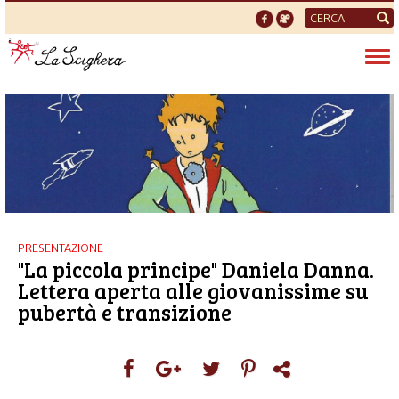
Form
di
Tog
ricerca
nav
PRESENTAZIONE
"La piccola principe" Daniela Danna.
Lettera aperta alle giovanissime su
pubertà e transizione