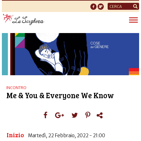
Form
di
Tog
ricerca
nav
INCONTRO
Me & You & Everyone We Know
Inizio
Martedì, 22 Febbraio, 2022 - 21:00