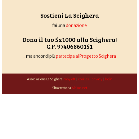
Sostieni La Scighera
fai una
donazione
Dona il tuo 5x1000 alla Scighera!
C.F. 97406860151
... ma ancor di più
partecipa al Progetto Scighera
Associazione La Scighera
copyleft
|
cookies
|
privacy
|
login
Sito creato da
Alekos.net