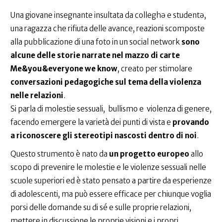
Una giovane insegnante insultata da colleghə e studentə,
una ragazza che rifiuta delle avance, reazioni scomposte
alla pubblicazione di una foto in un social network
sono
alcune delle storie narrate nel mazzo di carte
Me&you&everyone we know
, creato per stimolare
conversazioni pedagogiche sul tema della violenza
nelle relazioni
.
Si parla di molestie sessuali, bullismo e violenza di genere,
facendo emergere la varietà dei punti di vista e
provando
a riconoscere gli stereotipi nascosti dentro di noi
.
Questo strumento è nato da
un progetto europeo
allo
scopo di prevenire le molestie e le violenze sessuali nelle
scuole superiori ed è stato pensato a partire da esperienze
di adolescenti, ma può essere efficace per chiunque voglia
porsi delle domande su di sé e sulle proprie relazioni,
mettere in discussione le proprie visioni e i propri