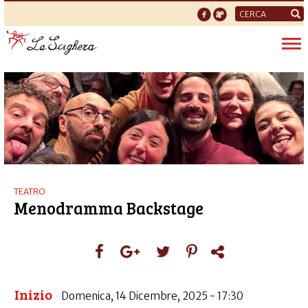
Form
di
Tog
ricerca
nav
TEATRO
Menodramma Backstage
Inizio
Domenica, 14 Dicembre, 2025 - 17:30