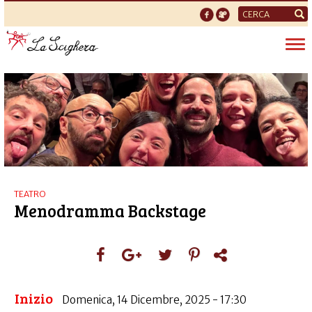
Form
di
Tog
ricerca
nav
TEATRO
Menodramma Backstage
Inizio
Domenica, 14 Dicembre, 2025 - 17:30