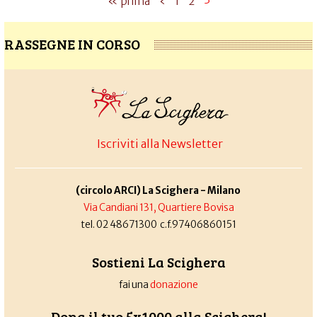
« prima
‹
1
2
RASSEGNE IN CORSO
Iscriviti alla Newsletter
(circolo ARCI) La Scighera - Milano
Via Candiani 131, Quartiere Bovisa
tel. 02 48671300 c.f.97406860151
Sostieni La Scighera
fai una
donazione
Dona il tuo 5x1000 alla Scighera!