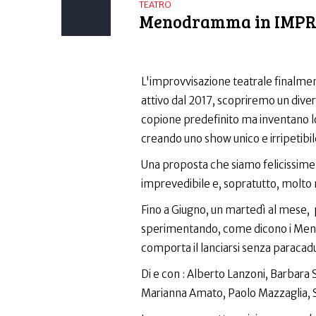
TEATRO
Menodramma in IMP
L'improvvisazione teatrale finalm
attivo dal 2017, scopriremo un divers
copione predefinito ma inventano lo
creando uno show unico e irripetibil
Una proposta che siamo felicissime 
imprevedibile e, sopratutto, molto 
Fino a Giugno, un martedì al mese, p
sperimentando, come dicono i Meno
comporta il lanciarsi senza paracad
Di e con : Alberto Lanzoni, Barbara 
Marianna Amato, Paolo Mazzaglia, 