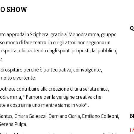
RO SHOW
Q
ente approda in Scighera: grazie ai Menodramma, gruppo
o modo di fare teatro, in cui gli attori non seguono un
 spettacolo partendo dagli spunti proposti dal pubblico,
e.
di ospitare perché è partecipativa, coinvolgente,
molto divertente.
otrete contribuire alla creazione di una serata unica,
dramma, "l'amore per la vertigine creativa che
ute e costruirne uno mentre siamo in volo".
N
Santus, Chiara Galeazzi, Damiano Ciarla, Emiliano Colleoni,
Serena Pulga.
I