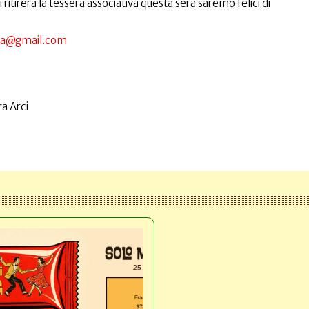
ritirerà la tessera associativa questa sera saremo felici di
era@gmail.com
a Arci