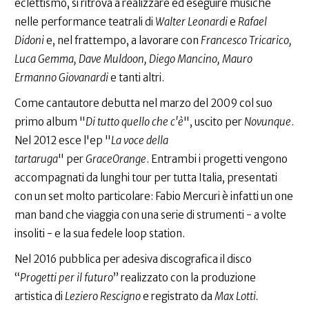
eclettismo, si ritrova a realizzare ed eseguire musiche
nelle performance teatrali di
Walter Leonardi
e
Rafael
Didoni
e, nel frattempo, a lavorare con
Francesco Tricarico,
Luca Gemma, Dave Muldoon, Diego Mancino, Mauro
Ermanno Giovanardi
e tanti altri.
Come cantautore debutta nel marzo del 2009 col suo
primo album "
Di tutto quello che c'è
", uscito per
Novunque
.
Nel 2012 esce l'ep "
La voce della
tartaruga
" per
GraceOrange
. Entrambi i progetti vengono
accompagnati da lunghi tour per tutta Italia, presentati
con un set molto particolare: Fabio Mercuri è infatti un one
man band che viaggia con una serie di strumenti - a volte
insoliti - e la sua fedele loop station.
Nel 2016 pubblica per adesiva discografica il disco
“
Progetti per il futuro
” realizzato con la produzione
artistica di
Leziero Rescigno
e registrato da
Max Lotti.