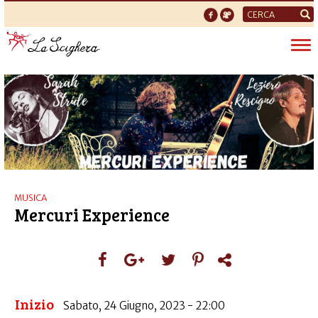
Form
di
Tog
ricerca
nav
MUSICA
Mercuri Experience
Inizio
Sabato, 24 Giugno, 2023 - 22:00