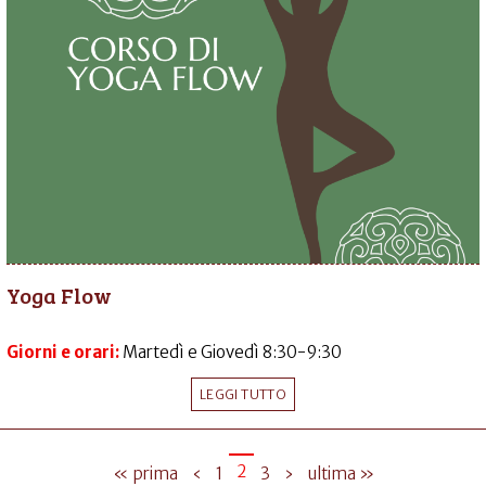
Yoga Flow
Giorni e orari:
Martedì e Giovedì 8:30-9:30
LEGGI TUTTO
2
« prima
‹
1
3
›
ultima »