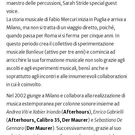
maestro delle percussioni, Sarah Stride special guest
voice.
La storia musicale di Fabio Mercuri inizia in Puglia e arriva a
Milano, ma non si tratta di un viaggio diretto, poiché,
quando passa per Roma vi si ferma per cinque anni. In
questo periodo crea il collettivo di sperimentazione
musicale
Banlieue
(attivo per tre anni) e comincia ad
arricchire la sua formazione musicale non solo grazie agli
ascolti e agli esperimenti musicali, bensì anche e
soprattutto agli incontri e alle innumerevoli collaborazioni
in cui è coinvolto.
Nel 2002 giunge a Milano e collabora alla realizzazione di
musica estemporanea per colonne sonore insieme ad
Andrea Viti
e
Xabier Iriondo
(
Afterhours
),
Enrico Gabrielli
(
Afterhours, Calibro 35, Der Maurer
) e
Sebastiano De
Gennaro
(
Der Maurer
). Successivamente, grazie al suo