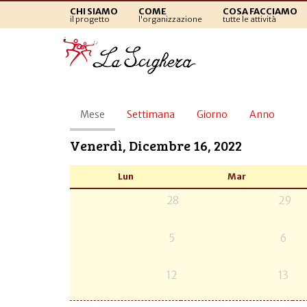
CHI SIAMO
COME
COSA FACCIAMO
il progetto
l'organizzazione
tutte le attività
Schede
Mese
(scheda
Settimana
Giorno
Anno
primarie
attiva)
Venerdì, Dicembre 16, 2022
Lun
Mar
28
29
5
6
12
13