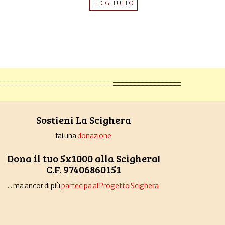
LEGGI TUTTO
Sostieni La Scighera
fai una
donazione
Dona il tuo 5x1000 alla Scighera!
C.F. 97406860151
... ma ancor di più
partecipa al Progetto Scighera