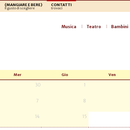
(MANGIARE E BERE)
CONTATTI
Il gusto di scegliere
trovaci
Musica
Teatro
Bambini
Mer
Gio
Ven
30
1
7
8
14
15