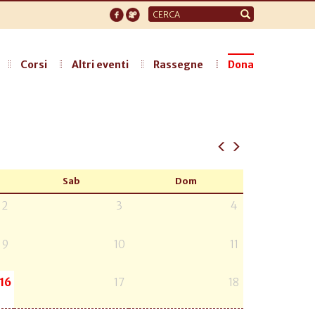
Form
di
ricerca
Corsi
Altri eventi
Rassegne
Dona
Sab
Dom
2
3
4
9
10
11
16
17
18