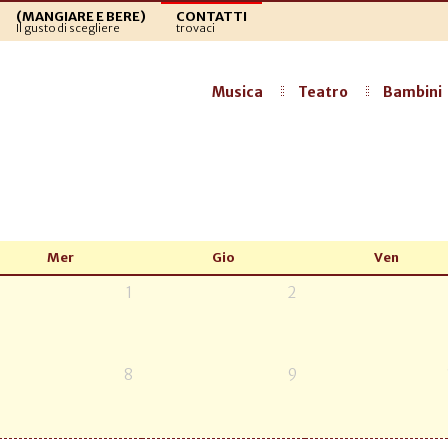
(MANGIARE E BERE)
CONTATTI
Il gusto di scegliere
trovaci
Musica
Teatro
Bambini
Mer
Gio
Ven
1
2
8
9