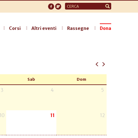
Form
di
ricerca
Corsi
Altri eventi
Rassegne
Dona
Sab
Dom
3
4
5
10
11
12