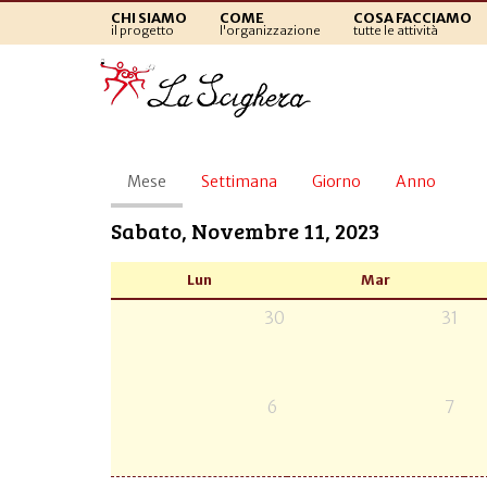
CHI SIAMO
COME
COSA FACCIAMO
il progetto
l'organizzazione
tutte le attività
Schede
Mese
(scheda
Settimana
Giorno
Anno
primarie
attiva)
Sabato, Novembre 11, 2023
Lun
Mar
30
31
6
7