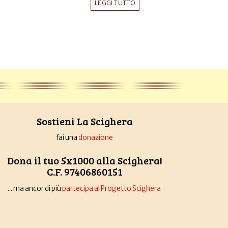
LEGGI TUTTO
Sostieni La Scighera
fai una
donazione
Dona il tuo 5x1000 alla Scighera!
C.F. 97406860151
... ma ancor di più
partecipa al Progetto Scighera