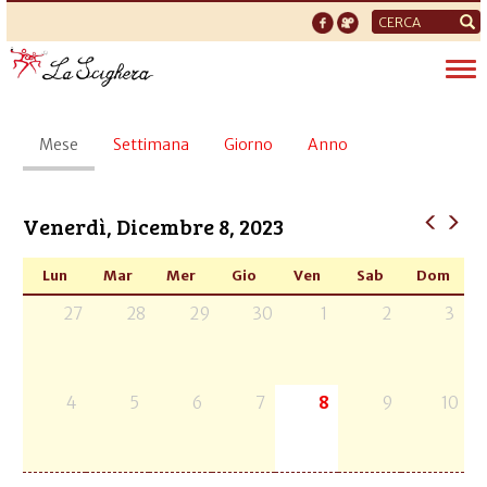
Form
di
Tog
ricerca
nav
Schede
Mese
(scheda
Settimana
Giorno
Anno
primarie
attiva)
Venerdì, Dicembre 8, 2023
Lun
Mar
Mer
Gio
Ven
Sab
Dom
27
28
29
30
1
2
3
4
5
6
7
8
9
10