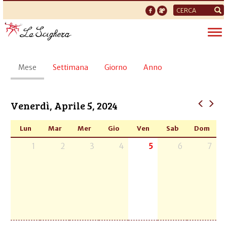
Form
di
Tog
ricerca
nav
Schede
Mese
(scheda
Settimana
Giorno
Anno
primarie
attiva)
Venerdì, Aprile 5, 2024
Lun
Mar
Mer
Gio
Ven
Sab
Dom
1
2
3
4
5
6
7