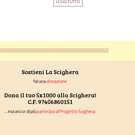
LEGGI TUTTO
Sostieni La Scighera
fai una
donazione
Dona il tuo 5x1000 alla Scighera!
C.F. 97406860151
... ma ancor di più
partecipa al Progetto Scighera