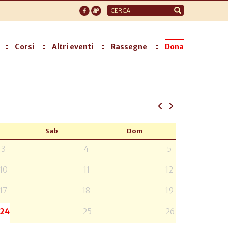
Form
di
ricerca
Corsi
Altri eventi
Rassegne
Dona
Sab
Dom
3
4
5
10
11
12
17
18
19
24
25
26