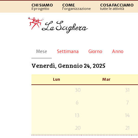
CHI SIAMO
COME
COSA FACCIAMO
il progetto
l'organizzazione
tutte le attività
Schede
Mese
(scheda
Settimana
Giorno
Anno
primarie
attiva)
Venerdì, Gennaio 24, 2025
Lun
Mar
30
31
6
7
13
14
20
21