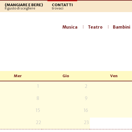
(MANGIARE E BERE)
CONTATTI
Il gusto di scegliere
trovaci
Musica
Teatro
Bambini
Mer
Gio
Ven
1
2
8
9
15
16
22
23