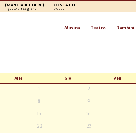
(MANGIARE E BERE)
CONTATTI
Il gusto di scegliere
trovaci
Musica
Teatro
Bambini
Mer
Gio
Ven
1
2
8
9
15
16
22
23