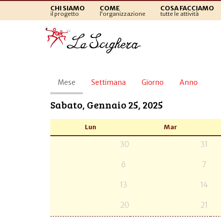
CHI SIAMO
COME
COSA FACCIAMO
il progetto
l'organizzazione
tutte le attività
Schede
Mese
(scheda
Settimana
Giorno
Anno
primarie
attiva)
Sabato, Gennaio 25, 2025
Lun
Mar
30
31
6
7
13
14
20
21