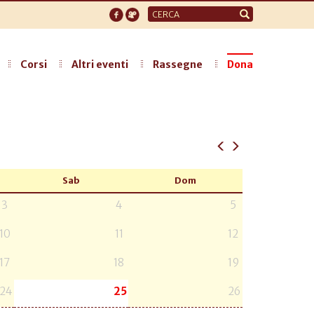
Form
di
ricerca
Corsi
Altri eventi
Rassegne
Dona
Sab
Dom
3
4
5
10
11
12
17
18
19
24
25
26