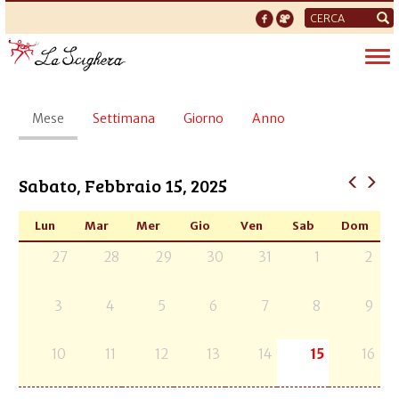
Form
di
Tog
ricerca
nav
Schede
Mese
(scheda
Settimana
Giorno
Anno
primarie
attiva)
Sabato, Febbraio 15, 2025
Lun
Mar
Mer
Gio
Ven
Sab
Dom
27
28
29
30
31
1
2
3
4
5
6
7
8
9
10
11
12
13
14
15
16