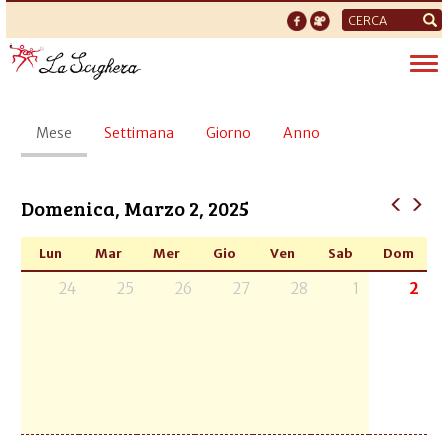
Form
di
Tog
ricerca
nav
Schede
Mese
(scheda
Settimana
Giorno
Anno
primarie
attiva)
Domenica, Marzo 2, 2025
Lun
Mar
Mer
Gio
Ven
Sab
Dom
24
25
26
27
28
1
2