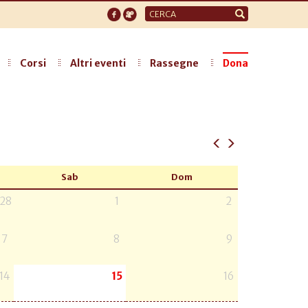
Form
di
ricerca
Corsi
Altri eventi
Rassegne
Dona
Sab
Dom
28
1
2
7
8
9
14
15
16