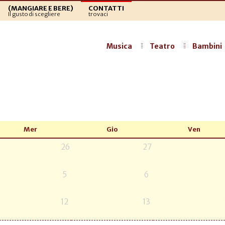
(MANGIARE E BERE)
CONTATTI
Il gusto di scegliere
trovaci
Musica
Teatro
Bambini
Mer
Gio
Ven
26
27
5
6
12
13