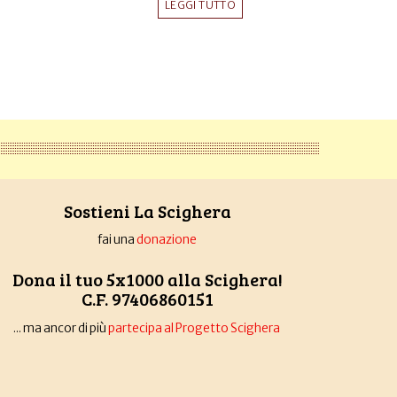
LEGGI TUTTO
Sostieni La Scighera
fai una
donazione
Dona il tuo 5x1000 alla Scighera!
C.F. 97406860151
... ma ancor di più
partecipa al Progetto Scighera