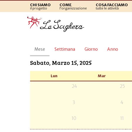
CHI SIAMO
COME
COSA FACCIAMO
il progetto
l'organizzazione
tutte le attività
Schede
Mese
(scheda
Settimana
Giorno
Anno
primarie
attiva)
Sabato, Marzo 15, 2025
Lun
Mar
24
25
3
4
10
11