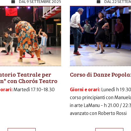
DAL
9 SETTEMBRE 2025
DAL
22 SETTE
torio Teatrale per
Corso di Danze Popola
n* con Chorós Teatro
 orari:
Martedì 17:10-18.30
Giorni e orari:
Lunedì h 19.30
corso principianti con Manuela
in arte LaManu - h 21.00 / 22:
avanzato con Roberto Rossi