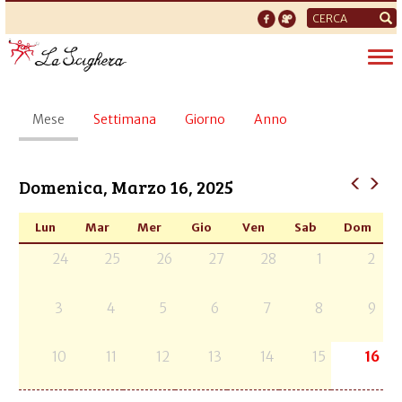
Form
di
Tog
ricerca
nav
Schede
Mese
(scheda
Settimana
Giorno
Anno
primarie
attiva)
Domenica, Marzo 16, 2025
Lun
Mar
Mer
Gio
Ven
Sab
Dom
24
25
26
27
28
1
2
3
4
5
6
7
8
9
10
11
12
13
14
15
16